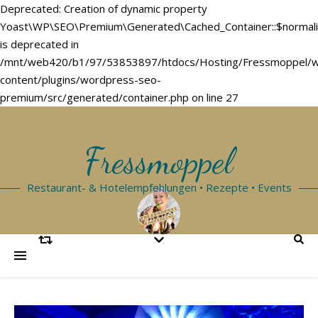
Deprecated: Creation of dynamic property
Yoast\WP\SEO\Premium\Generated\Cached_Container::$normal
is deprecated in
/mnt/web420/b1/97/53853897/htdocs/Hosting/Fressmoppel/
content/plugins/wordpress-seo-
premium/src/generated/container.php on line 27
Fressmoppel
Restaurant- & Hotelempfehlungen • Rezepte • Events