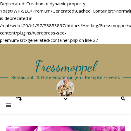
Deprecated: Creation of dynamic property
Yoast\WP\SEO\Premium\Generated\Cached_Container::$normal
is deprecated in
/mnt/web420/b1/97/53853897/htdocs/Hosting/Fressmoppel/
content/plugins/wordpress-seo-
premium/src/generated/container.php on line 27
Fressmoppel
Restaurant- & Hotelempfehlungen • Rezepte • Events