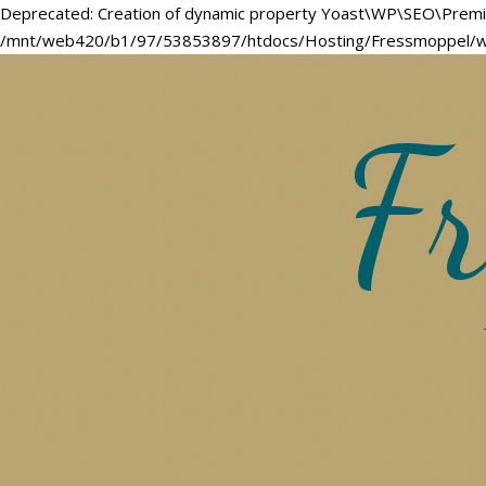
Deprecated: Creation of dynamic property Yoast\WP\SEO\Premi
/mnt/web420/b1/97/53853897/htdocs/Hosting/Fressmoppel/wor
Fr