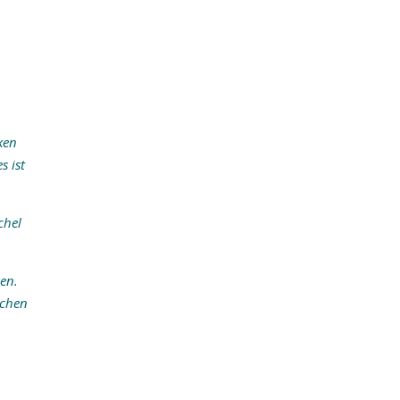
ken
s ist
chel
en.
ochen