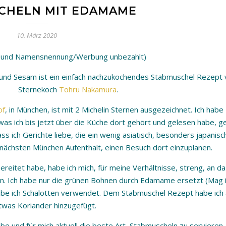
CHELN MIT EDAMAME
10. März 2020
n- und Namensnennung/Werbung unbezahlt)
und Sesam ist ein einfach nachzukochendes Stabmuschel Rezept 
Sternekoch
Tohru Nakamura
.
of
, in München, ist mit 2 Michelin Sternen ausgezeichnet. Ich habe
s ich bis jetzt über die Küche dort gehört und gelesen habe, gef
ss ich Gerichte liebe, die ein wenig asiatisch, besonders japanisc
m nächsten München Aufenthalt, einen Besuch dort einzuplanen.
reitet habe, habe ich mich, für meine Verhältnisse, streng, an d
n. Ich habe nur die grünen Bohnen durch Edamame ersetzt (Mag 
habe ich Schalotten verwendet. Dem Stabmuschel Rezept habe ich
twas Koriander hinzugefügt.
 und für mich aktuell die beste Art, Stabmuscheln zu servieren.