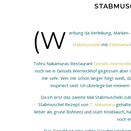
STABMUS
(W
erbung da Verlinkung, Marke
Stabmuscheln
mit
Edamame
Tohru Nakamuras Restaurant
Geisels Werneckh
noch nie in Geisels Werneckhof gegessen aber wa
mir sehr. Wer mir schon länger folgt weiß, da
inspiriert sind. Ich überlege bei meine
Da ich erst das zweite Mal Stabmuscheln zube
Stabmuschel Rezept von
T. Nakamaru
gehalte
lieber als grüne Bohnen) und statt Knoblauch, 
noch e
Das Gericht ist eine echte Geschmacksbombe