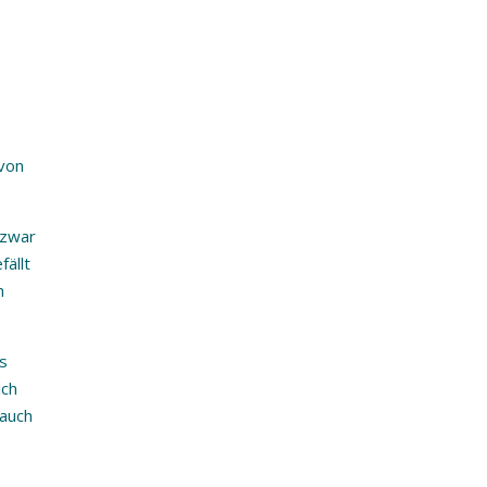
von
 zwar
ällt
h
as
ich
 auch