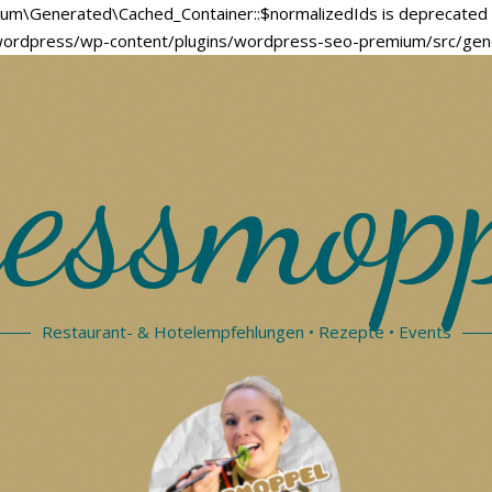
um\Generated\Cached_Container::$normalizedIds is deprecated 
dpress/wp-content/plugins/wordpress-seo-premium/src/genera
essmop
Restaurant- & Hotelempfehlungen • Rezepte • Events