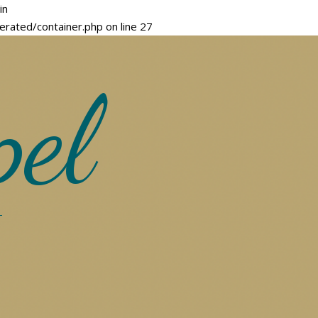
in
ted/container.php on line 27
pel