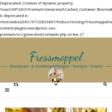
Deprecated: Creation of dynamic property
Yoast\WP\SEO\Premium\Generated\Cached_Container::$normal
is deprecated in
/mnt/web420/b1/97/53853897/htdocs/Hosting/Fressmoppel/
content/plugins/wordpress-seo-
premium/src/generated/container.php on line 27
Fressmoppel
Restaurant- & Hotelempfehlungen • Rezepte • Events