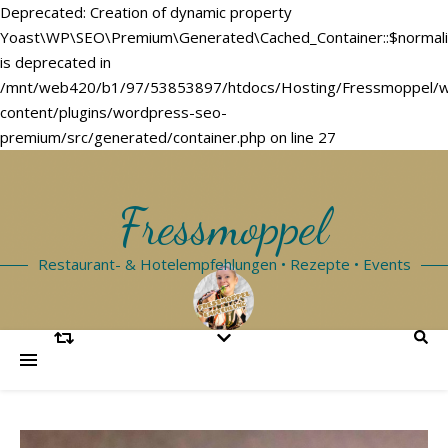
Deprecated: Creation of dynamic property
Yoast\WP\SEO\Premium\Generated\Cached_Container::$normal
is deprecated in
/mnt/web420/b1/97/53853897/htdocs/Hosting/Fressmoppel/
content/plugins/wordpress-seo-
premium/src/generated/container.php on line 27
Fressmoppel
Restaurant- & Hotelempfehlungen • Rezepte • Events