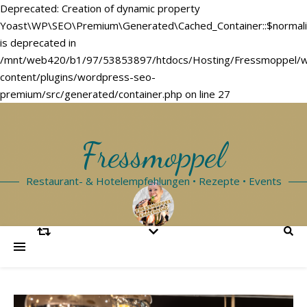
Deprecated: Creation of dynamic property
Yoast\WP\SEO\Premium\Generated\Cached_Container::$normal
is deprecated in
/mnt/web420/b1/97/53853897/htdocs/Hosting/Fressmoppel/
content/plugins/wordpress-seo-
premium/src/generated/container.php on line 27
Fressmoppel
Restaurant- & Hotelempfehlungen • Rezepte • Events