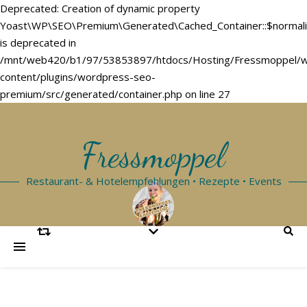
Deprecated: Creation of dynamic property
Yoast\WP\SEO\Premium\Generated\Cached_Container::$normal
is deprecated in
/mnt/web420/b1/97/53853897/htdocs/Hosting/Fressmoppel/
content/plugins/wordpress-seo-
premium/src/generated/container.php on line 27
Fressmoppel
Restaurant- & Hotelempfehlungen • Rezepte • Events