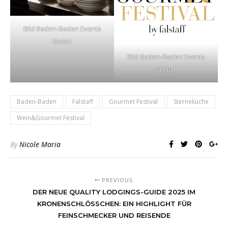
Bild Baden-Baden Events
GmbH
Bild Baden-Baden Events
GmbH
Baden-Baden
Falstaff
Gourmet Festival
Sterneküche
Wein&Gourmet Festival
By
Nicole Maria
PREVIOUS
DER NEUE QUALITY LODGINGS-GUIDE 2025 IM
KRONENSCHLÖSSCHEN: EIN HIGHLIGHT FÜR
FEINSCHMECKER UND REISENDE