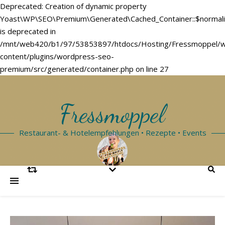
Deprecated: Creation of dynamic property
Yoast\WP\SEO\Premium\Generated\Cached_Container::$normal
is deprecated in
/mnt/web420/b1/97/53853897/htdocs/Hosting/Fressmoppel/
content/plugins/wordpress-seo-
premium/src/generated/container.php on line 27
Fressmoppel
Restaurant- & Hotelempfehlungen • Rezepte • Events