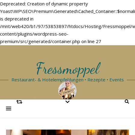
Deprecated: Creation of dynamic property
Yoast\WP\SEO\Premium\Generated\Cached_Container::$normal
is deprecated in
/mnt/web420/b1/97/53853897/htdocs/Hosting/Fressmoppel/
content/plugins/wordpress-seo-
premium/src/generated/container.php on line 27
Fressmoppel
Restaurant- & Hotelempfehlungen • Rezepte • Events