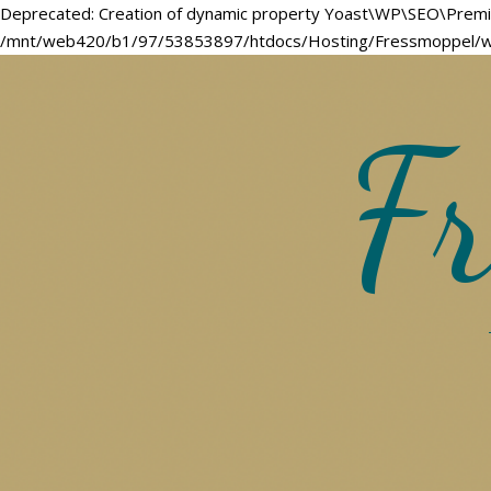
Deprecated: Creation of dynamic property Yoast\WP\SEO\Premi
/mnt/web420/b1/97/53853897/htdocs/Hosting/Fressmoppel/wor
Fr