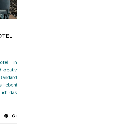
OTEL
otel in
d kreativ
tandard
 lieben!
 ich das