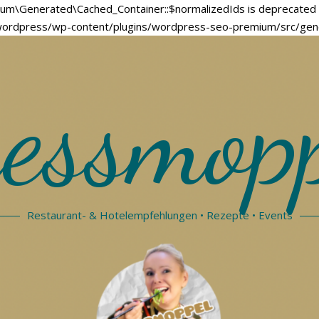
um\Generated\Cached_Container::$normalizedIds is deprecated 
dpress/wp-content/plugins/wordpress-seo-premium/src/genera
essmop
Restaurant- & Hotelempfehlungen • Rezepte • Events