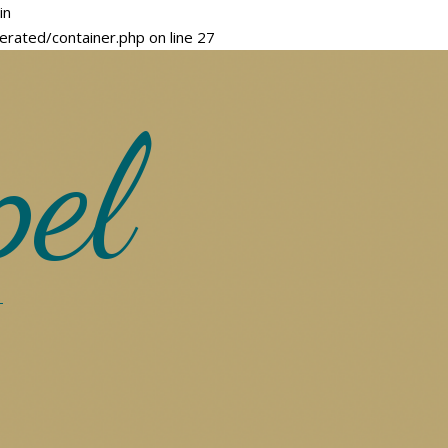
in
ted/container.php on line 27
pel